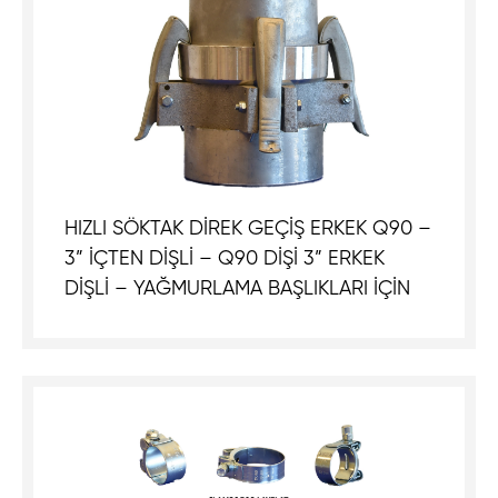
HIZLI SÖKTAK DİREK GEÇİŞ ERKEK Q90 –
3” İÇTEN DİŞLİ – Q90 DİŞİ 3” ERKEK
DİŞLİ – YAĞMURLAMA BAŞLIKLARI İÇİN