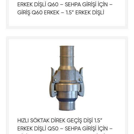
ERKEK DİŞLİ Q60 – SEHPA GİRİŞİ İÇİN –
GİRİŞ Q60 ERKEK – 1.5” ERKEK DİŞLİ
HIZLI SÖKTAK DİREK GEÇİŞ DİŞİ 1.5”
ERKEK DİŞLİ Q50 – SEHPA GİRİŞİ İÇİN –