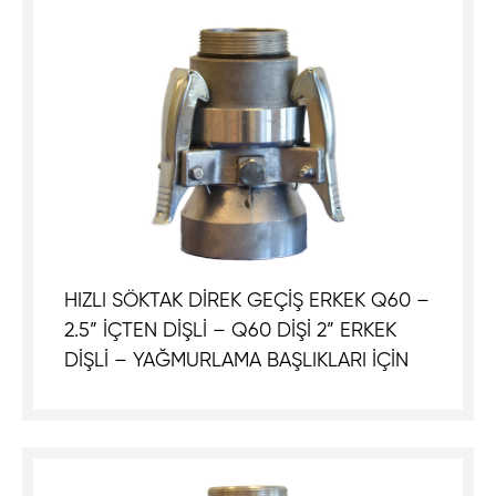
HIZLI SÖKTAK DİREK GEÇİŞ ERKEK Q60 –
2.5” İÇTEN DİŞLİ – Q60 DİŞİ 2” ERKEK
DİŞLİ – YAĞMURLAMA BAŞLIKLARI İÇİN