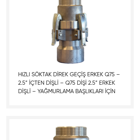
HIZLI SÖKTAK DİREK GEÇİŞ ERKEK Q75 –
2.5” İÇTEN DİŞLİ – Q75 DİŞİ 2.5” ERKEK
DİŞLİ – YAĞMURLAMA BAŞLIKLARI İÇİN