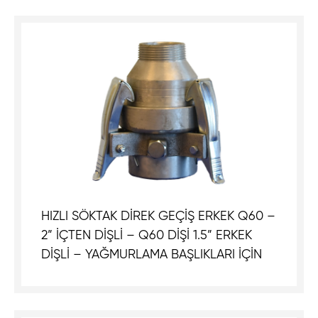
HIZLI SÖKTAK DİREK GEÇİŞ ERKEK Q60 –
2” İÇTEN DİŞLİ – Q60 DİŞİ 1.5” ERKEK
DİŞLİ – YAĞMURLAMA BAŞLIKLARI İÇİN