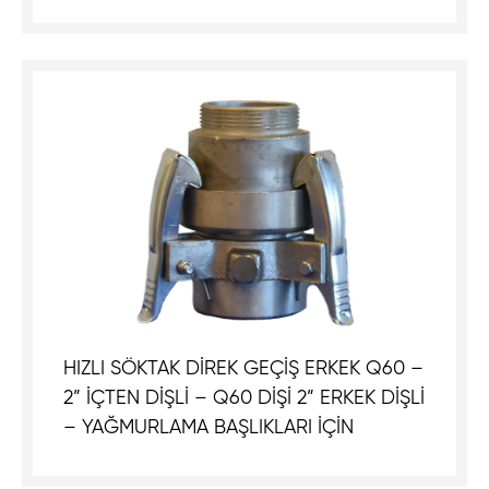
HIZLI SÖKTAK DİREK GEÇİŞ ERKEK Q60 –
2” İÇTEN DİŞLİ – Q60 DİŞİ 2” ERKEK DİŞLİ
– YAĞMURLAMA BAŞLIKLARI İÇİN